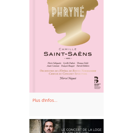
Elysées, avec Les Violons du Roy pour
La Bonne Chanson
à Québec et
Montréal, avec l’Orchestre National du
Capitole de Toulouse dans
Les Sept
dernières paroles du Christ en
croix
de César Franck et des mélodies
orchestrées de Fauré…
Florie Valiquette est soutenue par la
Fondation Jacqueline Desmarais pour
jeunes chanteurs d’opéra canadiens et
s’est démarquée dans plusieurs
Plus d’infos…
concours, dont le Mirjam Helin
International, le concours de
l’Orchestre Symphonique de Montréal,
le Tremplin international du Concours