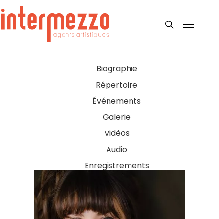
Skip
to
Menu
search
main
content
Biographie
Répertoire
Événements
Galerie
Vidéos
Audio
Enregistrements