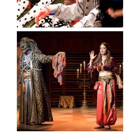
dans le
rôle-titre
de
Zémire et Azor
,
mis en scène par le cinéaste oscarisé
Denys Arcand. Elle a également chanté
le
Stabat mater
de Pergolèse et le
Dixit Dominus
de Haendel à
l’occasion des Moments Lyriques de
Chartres.
Florie Valiquette fait ses débuts à
l’Opéra de Montréal en 2013 dans les
rôles de
Javotte
(
Manon
) et
Miss Ellen
(
Lakmé
), en plus d’être la doublure de
Nanetta
(
Falstaff
) en 2014.
Auparavant, elle a tenu les rôles de
Teutile
(
Motezuma
),
Arsena
(
Der
Zigeunerbaron
) et
Zerlina
(
Don
Giovanni
).