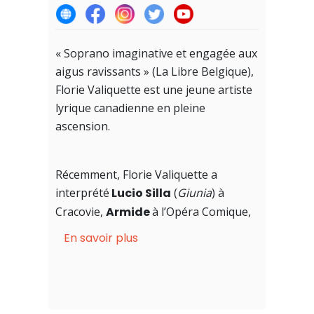
« Soprano imaginative et engagée aux
aigus ravissants » (La Libre Belgique),
Florie Valiquette est une jeune artiste
lyrique canadienne en pleine
ascension.
Récemment, Florie Valiquette a
interprété
Lucio Silla
(
Giunia
) à
Cracovie,
Armide
à l’Opéra Comique,
Sophie
(
Werther
) à l’Opéra de Lyon, à
En savoir plus
l’Opéra de Bordeaux et au Théâtre des
Champs-Elysées,
Susanna
(
Le Nozze
di Figaro
) au Grand-Théâtre de
Luxembourg et à Versailles,
Gabrielle