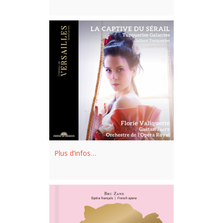
avec le pianiste Ilmo Ranta, dans un
récital diffusé à la télévision nationale
finlandaise Yle Klassinen.
Parmi ses projets récents et à venir :
L’Enlèvement au sérail
(
Constance
),
La Flûte enchantée
(
Pamina
),
Carmen
(
Micaela
) à l’Opéra royal de
Versailles,
Armide
de Lully à l’Opéra
Comique,
Hamlet
(
Ophélie
) à l’Opéra
de Massy… En concert, elle se produira
Plus d’infos…
avec le Paris Mozart Orchestra dans la
Grande messe en ut mineur
de
Mozart aux Invalides, avec Le Concert
de la Loge, dans
L’Enlèvement au
sérail
au Théâtre des Champs-