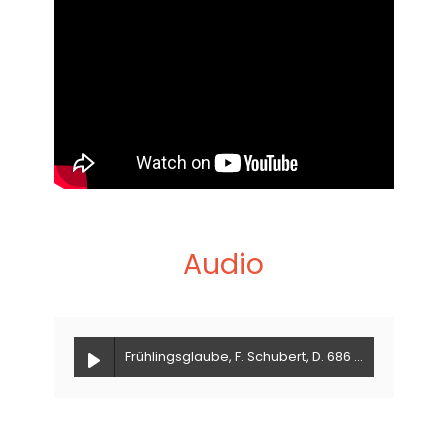
sur les ondes d’Espace Musique, la
radio musicale de la Société Radio­‐
Canada.
En 2010, Florie Valiquette fait des
débuts remarqués en comédie
musicale en interprétant
Maria Von
Trapp
(
La Mélodie du Bonheur
)
dans une production de Juste pour
Audio
Rire dirigée par Denise Filiatrault.
Acclamée par la critique, la production
fut présentée devant plus de 100 000
spectateurs à Montréal et reçut une
Frühlingsglaube, F. Schubert, D. 686 - Florie Valiquette
nomination dans la catégorie
Spectacle de l’année ­‐ Interprète au
Gala de l’ADISQ en 2011.