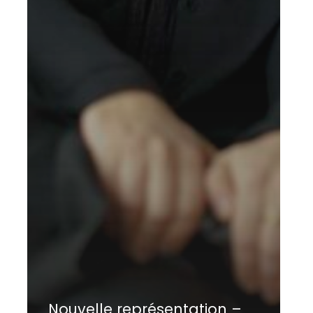
Nouvelle représentation –