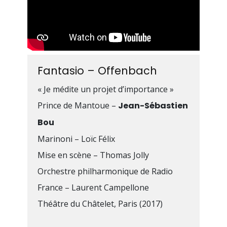
Prophète
avec l’Orchestre de
chambre de Genève,
L’Enfant et les
sortilèges
avec le Barcelona
Symphony Orchestra…
Fantasio – Offenbach
Septembre 2025
« Je médite un projet d’importance »
Prince de Mantoue –
Jean-Sébastien
Bou
Aucune modification ne peut être apportée à
cette biographie sans l’autorisation
Marinoni – Loïc Félix
d’Intermezzo.
Mise en scène – Thomas Jolly
Orchestre philharmonique de Radio
France – Laurent Campellone
Théâtre du Châtelet, Paris (2017)