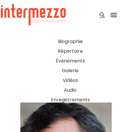
Skip
to
Menu
search
main
content
Biographie
Répertoire
Événements
Galerie
Vidéos
Audio
Enregistrements