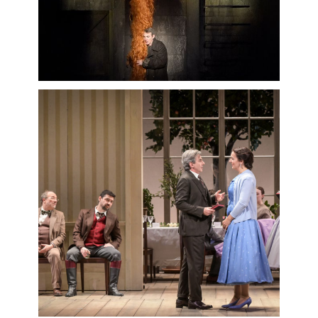
Pelléas et Mélisande
,
Ariadne auf
Naxos
(
Musiklehrer
),
Les Mamelles
de Tirésias
/
Le Rossignol
et
Der
Rosenkavalier
au Théâtre des
Champs-Élysées,
Le Comte Ory
(
Raimbaud
) à l’Opernhaus Zürich, à
l’Opéra Comique et à Versailles,
Mârouf
(
rôle-titre
) à l’Opéra de
Bordeaux et à l’Opéra Comique,
Le Roi
Carotte
d'Offenbach et
Rodelinda
à
l’Opéra de Lyon,
Madama Butterfly
(
Sharpless)
et
Eugène Onéguine
(
rôle-titre
) à l’Opéra de Tours,
Manon
(
Lescaut
),
Fortunio
(
Clavaroche
) et
L’Heure espagnole
(
Ramiro
) à
l’Opéra Comique,
Sigurd
(
Gunther
) de
Reyer à l’Opéra national de Lorraine,