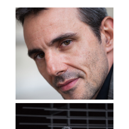
Jacquerie
,
Uthal
et
Faust
avec le
22/05/2027 - 09/06/2027
Palazzetto Bru-Zane.
En savoir plus
Sa carrière l’a conduit à collaborer
avec des chefs tels que Alain Altinoglu,
Sylvain Cambreling, Jean-Claude
Casadesus, William Christie, Myung-
Whun Chung, Charles Dutoit, Louis
Langrée, Marc Minkowski, Ludovic
Morlot, John Nelson, Hervé Niquet,
Antonio Pappano, Jérémie Rhorer,
François-Xavier Roth, Christophe
Rousset, Esa-Pekka Salonen… et des
metteurs en scène comme Luc Bondy,
Stéphane Braunschweig, Robert
Carsen, Jérôme Deschamps, Laurent