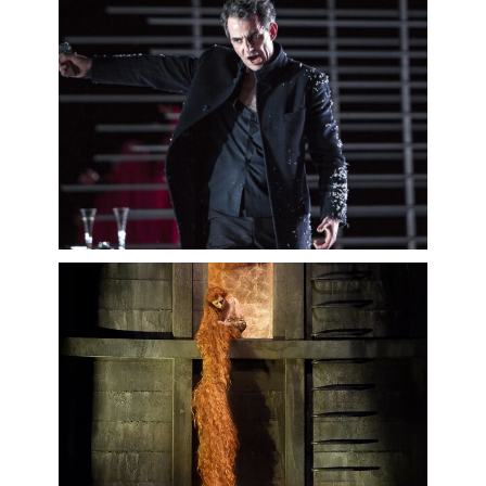
Pelly, Denis Podalydès, Olivier Py, Eric
Ruf, Krzysztof Warlikowski, Bob
Wilson, Francesca Zambello…
Récemment, on a pu l’entendre dans
Carmen
(
Escamillo)
en version de
concert au Théâtre des Champs-
Élysées, au Grand Théâtre de Genève
et à l’Opernhaus Zürich, à
Luxembourg,
Così fan tutte
(
Don
Alfonso
) au Festival de Drottningholm,
à Bucarest, Würzburg, Grenoble et à
l’Opéra Royal de Versailles,
Fantasio
(
Prince de Mantoue
) au Festival Radio-
France à Montpellier, au Théâtre du
Châtelet et à l’Opéra Comique,