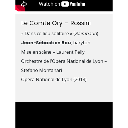
Nationale Polonaise à Katowice,
Ariane
de Massenet avec le
Bayerische Rundfunk Orchestra,
Le Comte Ory – Rossini
Proserpine
avec Les Talens lyriques à
Versailles, à Vienne, à Namur, à
« Dans ce lieu solitaire » (
Raimbaud
)
Beaune…
Jean-Sébastien Bou
, baryton
Mise en scène – Laurent Pelly
Parmi ses projets cette saison :
Les
Orchestre de l’Opéra National de Lyon –
Contes d’Hoffmann
à l’Opéra
Stefano Montanari
Comique,
Benvenuto Cellini
au
Opéra National de Lyon (2014)
théâtre royal de la Monnaie à
Bruxelles,
Point d’orgue
au Théâtre
des Champs-Elysées,
La Traviata
à
l’Opéra de Nice… En concert,
Faust et
Hélène
de Lili Boulanger avec le
London Philharmonic Orchestra,
Le