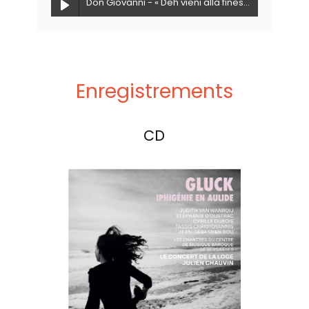
Don Giovanni - « Deh vieni alla finestra » - Jean-Sébastien Bou
Enregistrements
CD